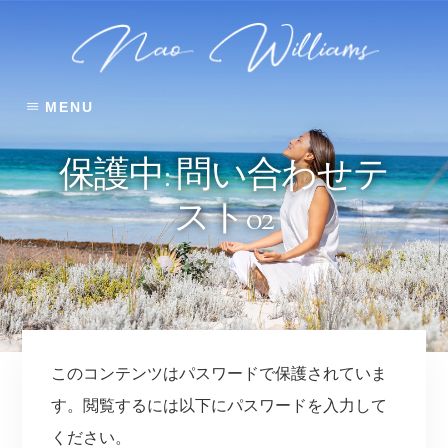
Skip
Skip
Skip
to
to
to
content
primary
footer
sidebar
MENU
保護中: 問い合わせテ
スト02
このコンテンツはパスワードで保護されていま
す。閲覧するには以下にパスワードを入力して
ください。