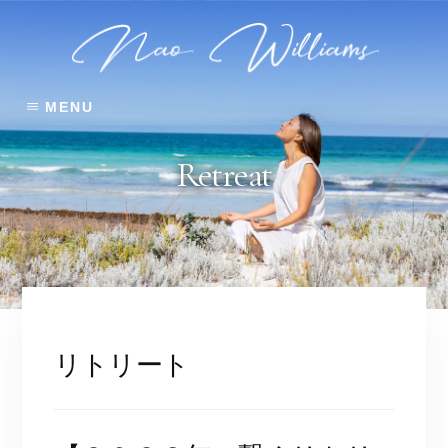
Skip
Skip
to
to
content
footer
MENU
Retreat
リトリート