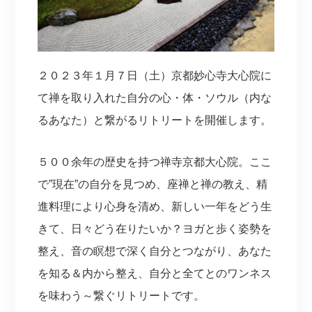
２０２３年１月７日（土）京都妙心寺大心院に
て禅を取り入れた自分の心・体・ソウル（内な
るあなた）と繋がるリトリートを開催します。
５００余年の歴史を持つ禅寺京都大心院。ここ
で”現在”の自分を見つめ、座禅と禅の教え、精
進料理により心身を清め、新しい一年をどう生
きて、日々どう在りたいか？ヨガと歩く姿勢を
整え、音の瞑想で深く自分とつながり、あなた
を知る＆内から整え、自分と全てとのワンネス
を味わう～繋ぐリトリートです。